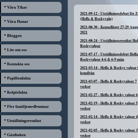
* Våra Tikar
2021-09-12
-
Utställningsdebut för 
(Heffa & Rockyvalp)
* Våra Hanar
2021-08-30
-
Kennelläger 27-29 Augu
2021
* Bloggen
2021-08-24
-
Utställningsresultat He
Rockyvalpar
* Lite om oss
2021-07-17
-
Utställningsdebut Heff
Rockyvalpar 4-6 & 6-9 mån
* Kontakta oss
2021-03-14
-
Heffa & Rockys valpar f
hemifrån
* Papillonfakta
2021-03-07
-
Heffa & Rockyvalpar 7
veckor
* Kelpiefakta
2021-02-27
-
Heffa & Rocky valpar 6
2021-02-19
-
Heffa & Rocky valpar 5
* Fler familjemedlemmar
veckor
2021-02-14
-
Heffa & Rocky valpar 4
* Utställningsresultat
veckor
2021-02-05
-
Heffa & Rocky valpar 3
* Gästboken
veckor