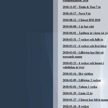
PapillonRingen 2018
2018-11-07
-
Tizzla & Tazz 7 år
2018-10-17
-
Nova 9 år
2018-08-12
-
Chipset RM 2018
2018-04-08
-
1 år har gått
2018-04-01
-
Äntligen är våren på vä
2018-03-31
-
7 veckor och fullt ös
2018-03-11
-
6 veckor och livet leker
2018-03-02
-
Lilltjejen har fått ett
passande namn
2018-02-23
-
4 veckor och lugnet i
valplådan är över
2018-02-16
-
Hej världen
2018-02-09
-
Lilltjejen 2 veckor
2018-02-02
-
Valpen 1 vecka
2018-01-29
-
Lizzie 12 år
2018-01-27
-
Chipset har blivit ma
2018-01-26
-
8 veckor