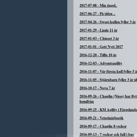
2017-07-08
-
Min ängel..
2017-06-27
-
På tiden ..
2017-04-26
-
Sweet-kullen fyller 3 år
2017-01-29
-
Lizzie 11 år
2017-01-03
-
Chipset 3 år
2017-01-01
-
Gott Nytt 2017
2016-12-20
-
Tiffie 10 år
2016-12-03
-
Adventsagility
2016-11-07
-
Vår första kull fyller 5 
2016-11-05
-
Stjärnbarn fyller 3 år i
2016-10-17
-
Nova 7 år
2016-09-26
-
Chaplin (Nisse) har flyt
hemifrån
2016-09-25
-
KM Agility i Färgeland
2016-09-21
-
Veterinärbesök
2016-09-17
-
Chaplin 8 veckor
2016-09-13
-
7 veckor och full i bus