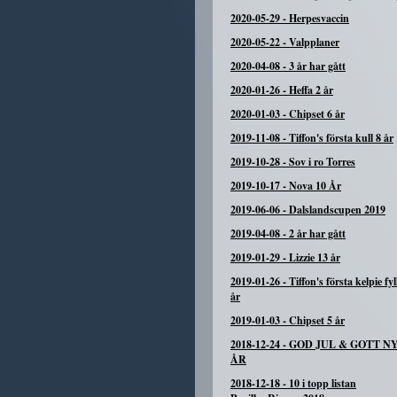
2020-05-29
-
Herpesvaccin
2020-05-22
-
Valpplaner
2020-04-08
-
3 år har gått
2020-01-26
-
Heffa 2 år
2020-01-03
-
Chipset 6 år
2019-11-08
-
Tiffon's första kull 8 år
2019-10-28
-
Sov i ro Torres
2019-10-17
-
Nova 10 År
2019-06-06
-
Dalslandscupen 2019
2019-04-08
-
2 år har gått
2019-01-29
-
Lizzie 13 år
2019-01-26
-
Tiffon's första kelpie fyl
år
2019-01-03
-
Chipset 5 år
2018-12-24
-
GOD JUL & GOTT N
ÅR
2018-12-18
-
10 i topp listan