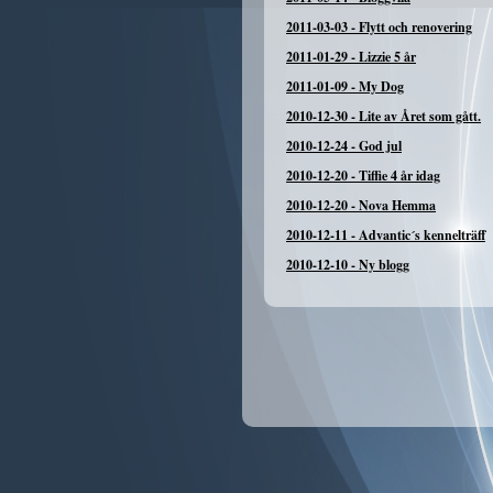
2011-03-03
-
Flytt och renovering
2011-01-29
-
Lizzie 5 år
2011-01-09
-
My Dog
2010-12-30
-
Lite av Året som gått.
2010-12-24
-
God jul
2010-12-20
-
Tiffie 4 år idag
2010-12-20
-
Nova Hemma
2010-12-11
-
Advantic´s kennelträff
2010-12-10
-
Ny blogg