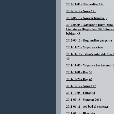
2012-11-07
-
Star-kullen 1 år
2012-10-17
-
Nova 3 år
2012-08-13
-
Nova är hemma :)
2012-06-05
-
Advantic´s Dirty Diana
Lindatorps Higgins har fått 2 fina s
bebisar <3
2012-03-12
-
långt mellan gångerna
2011-11-23
-
Valparna växer
2011-11-10
-
Tiffon´s Adorable Star 
<3
2011-11-07
-
Valparna har kommit :
2011-11-01
-
Dag 55
2011-10-20
-
Dag 43
2011-10-17
-
Nova 2 år
2011-10-05
-
Ultraljud
2011-09-18
-
Sommar 2011
2011-06-11
-
sol, bad & semester
2011-05-14
-
Bloggvila