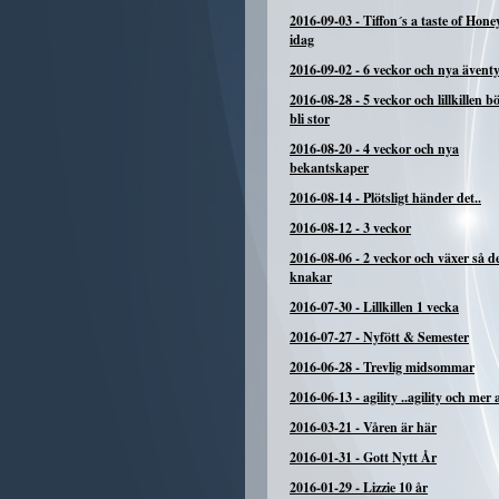
2016-09-03
-
Tiffon´s a taste of Hone
idag
2016-09-02
-
6 veckor och nya ävent
2016-08-28
-
5 veckor och lillkillen b
bli stor
2016-08-20
-
4 veckor och nya
bekantskaper
2016-08-14
-
Plötsligt händer det..
2016-08-12
-
3 veckor
2016-08-06
-
2 veckor och växer så d
knakar
2016-07-30
-
Lillkillen 1 vecka
2016-07-27
-
Nyfött & Semester
2016-06-28
-
Trevlig midsommar
2016-06-13
-
agility ..agility och mer a
2016-03-21
-
Våren är här
2016-01-31
-
Gott Nytt År
2016-01-29
-
Lizzie 10 år