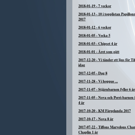
2018-01-19
-
7 veckor
2018-01-13
-
10 i topplistan Papillon
2017
2018-01-12
-
6 veckor
2018-01-05
-
Vecka 5
2018-01-03
-
Chipset 4 år
2018-01-01
-
Året som gått
2017-12-20
-
Vi tänder ett ljus för Tif
idag
2017-12-05
-
Dag 8
2017-11-28
-
Vi hoppas ...
2017-11-07
-
Stjärnbarnen fyller 6 år
2017-11-05
-
Nova och Perri-barnen f
4 år
2017-10-20
-
KM Färgelanda 2017
2017-10-17
-
Nova 8 år
2017-07-22
-
Tiffons Marvelous Char
Chaplin 1 år