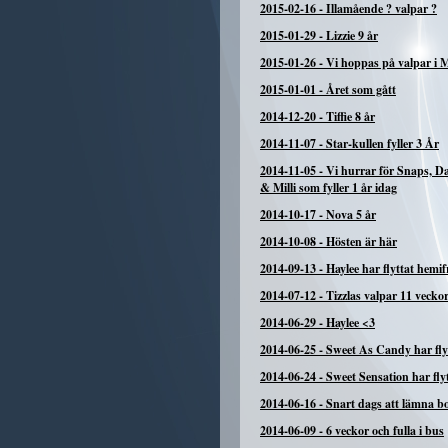
2015-02-16
-
Illamående ? valpar ?
2015-01-29
-
Lizzie 9 år
2015-01-26
-
Vi hoppas på valpar i 
2015-01-01
-
Året som gått
2014-12-20
-
Tiffie 8 år
2014-11-07
-
Star-kullen fyller 3 År
2014-11-05
-
Vi hurrar för Snaps, 
& Milli som fyller 1 år idag
2014-10-17
-
Nova 5 år
2014-10-08
-
Hösten är här
2014-09-13
-
Haylee har flyttat hemi
2014-07-12
-
Tizzlas valpar 11 vecko
2014-06-29
-
Haylee <3
2014-06-25
-
Sweet As Candy har fly
2014-06-24
-
Sweet Sensation har fly
2014-06-16
-
Snart dags att lämna b
2014-06-09
-
6 veckor och fulla i bus