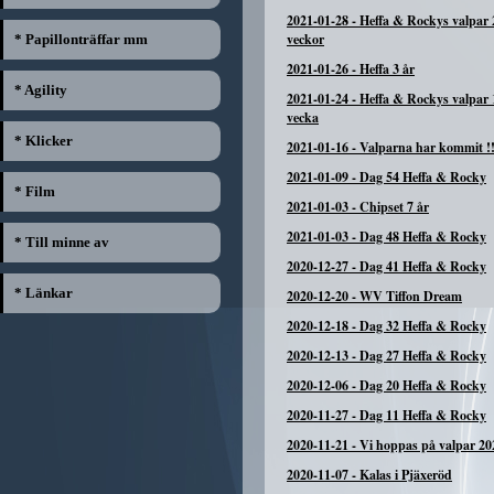
2021-01-28
-
Heffa & Rockys valpar 
veckor
* Papillonträffar mm
2021-01-26
-
Heffa 3 år
* Agility
2021-01-24
-
Heffa & Rockys valpar 
vecka
* Klicker
2021-01-16
-
Valparna har kommit !!
2021-01-09
-
Dag 54 Heffa & Rocky
* Film
2021-01-03
-
Chipset 7 år
2021-01-03
-
Dag 48 Heffa & Rocky
* Till minne av
2020-12-27
-
Dag 41 Heffa & Rocky
* Länkar
2020-12-20
-
WV Tiffon Dream
2020-12-18
-
Dag 32 Heffa & Rocky
2020-12-13
-
Dag 27 Heffa & Rocky
2020-12-06
-
Dag 20 Heffa & Rocky
2020-11-27
-
Dag 11 Heffa & Rocky
2020-11-21
-
Vi hoppas på valpar 20
2020-11-07
-
Kalas i Pjäxeröd