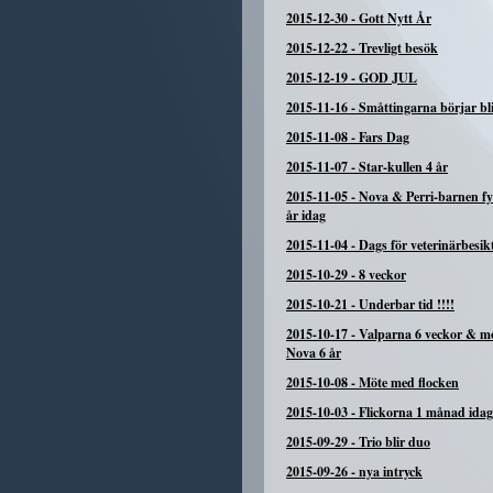
2015-12-30
-
Gott Nytt År
2015-12-22
-
Trevligt besök
2015-12-19
-
GOD JUL
2015-11-16
-
Småttingarna börjar bli
2015-11-08
-
Fars Dag
2015-11-07
-
Star-kullen 4 år
2015-11-05
-
Nova & Perri-barnen fyl
år idag
2015-11-04
-
Dags för veterinärbesik
2015-10-29
-
8 veckor
2015-10-21
-
Underbar tid !!!!
2015-10-17
-
Valparna 6 veckor & 
Nova 6 år
2015-10-08
-
Möte med flocken
2015-10-03
-
Flickorna 1 månad idag
2015-09-29
-
Trio blir duo
2015-09-26
-
nya intryck