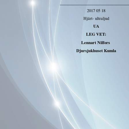
__________________________________
2017 05 18
Hjärt- ultraljud
UA
LEG VET:
Lennart Nilfors
Djursjukhuset Kumla