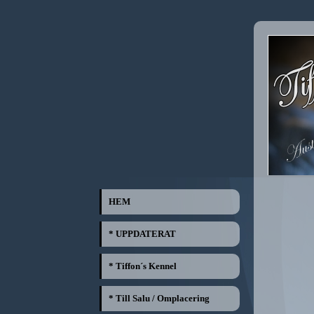
HEM
* UPPDATERAT
* Tiffon´s Kennel
* Till Salu / Omplacering