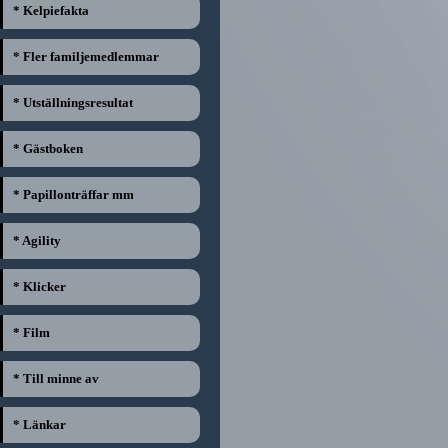
* Kelpiefakta
* Fler familjemedlemmar
* Utställningsresultat
* Gästboken
* Papillonträffar mm
* Agility
* Klicker
* Film
* Till minne av
* Länkar