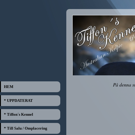
På denna s
HEM
* UPPDATERAT
* Tiffon´s Kennel
* Till Salu / Omplacering