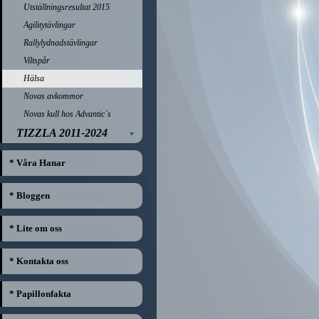
Utställningsresultat 2015
Agilitytävlingar
Rallylydnadstävlingar
Viltspår
Hälsa
Novas avkommor
Novas kull hos Advantic´s
TIZZLA 2011-2024
* Våra Hanar
* Bloggen
* Lite om oss
* Kontakta oss
* Papillonfakta