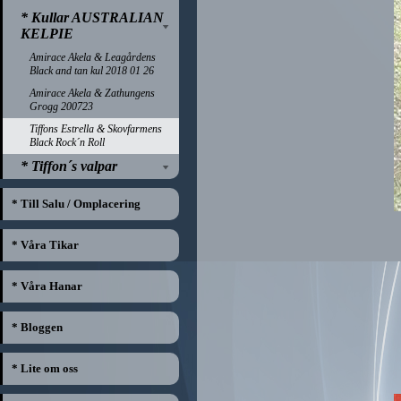
* Kullar AUSTRALIAN
KELPIE
Amirace Akela & Leagårdens
Black and tan kul 2018 01 26
Amirace Akela & Zathungens
Grogg 200723
Tiffons Estrella & Skovfarmens
Black Rock´n Roll
* Tiffon´s valpar
* Till Salu / Omplacering
* Våra Tikar
* Våra Hanar
* Bloggen
* Lite om oss