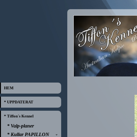
HEM
* UPPDATERAT
* Tiffon´s Kennel
* Valp-planer
* Kullar PAPILLON