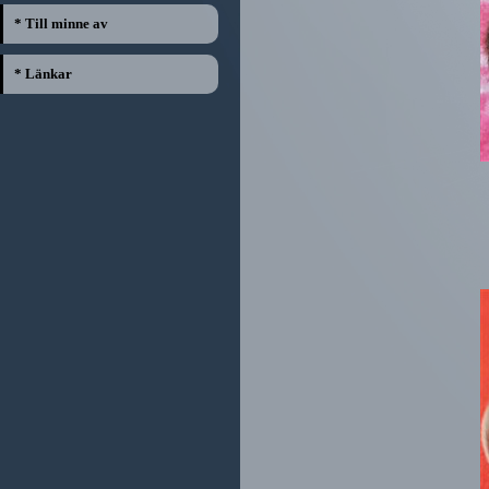
* Till minne av
* Länkar