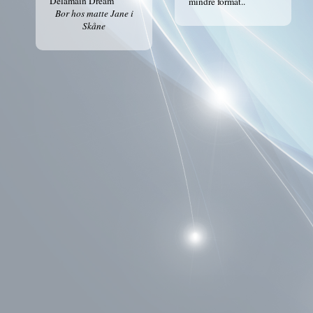
Delamain Dream
mindre format..
Bor hos matte Jane i
Skåne