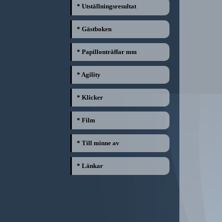
* Utställningsresultat
* Gästboken
* Papillonträffar mm
* Agility
* Klicker
* Film
* Till minne av
* Länkar