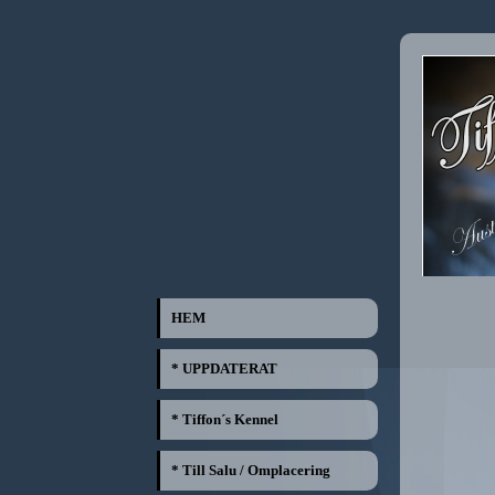
HEM
* UPPDATERAT
* Tiffon´s Kennel
* Till Salu / Omplacering