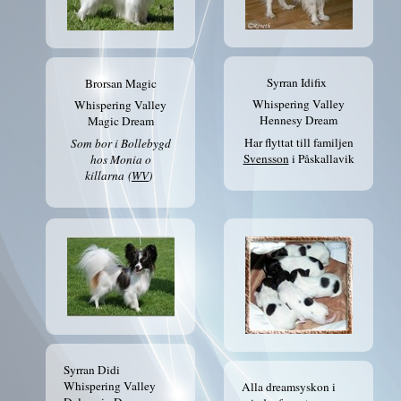
Syrran Idifix
Brorsan Magic
Whispering Valley
Whispering Valley
Hennesy Dream
Magic Dream
Har flyttat till familjen
Som bor i Bollebygd
Svensson
i Påskallavik
hos Monia o
killarna (
WV
)
Syrran Didi
Whispering Valley
Alla dreamsyskon i