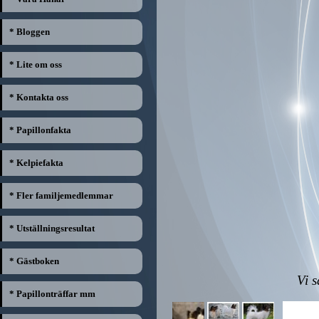
* Bloggen
* Lite om oss
* Kontakta oss
* Papillonfakta
* Kelpiefakta
* Fler familjemedlemmar
* Utställningsresultat
* Gästboken
Vi s
* Papillonträffar mm