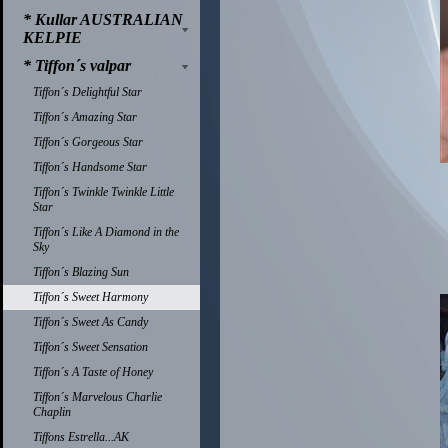
* Kullar AUSTRALIAN
KELPIE
* Tiffon´s valpar
Tiffon´s Delightful Star
Tiffon´s Amazing Star
Tiffon´s Gorgeous Star
Tiffon´s Handsome Star
Tiffon´s Twinkle Twinkle Little
Star
Tiffon´s Like A Diamond in the
Sky
Tiffon´s Blazing Sun
Tiffon´s Sweet Harmony
Tiffon´s Sweet As Candy
Tiffon´s Sweet Sensation
Tiffon´s A Taste of Honey
Tiffon´s Marvelous Charlie
Chaplin
Tiffons Estrella...AK