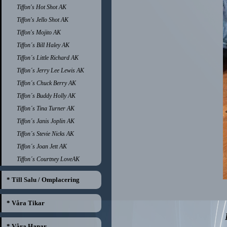
Tiffon's Hot Shot AK
Tiffon's Jello Shot AK
Tiffon's Mojito AK
Tiffon´s Bill Haley AK
Tiffon´s Little Richard AK
Tiffon´s Jerry Lee Lewis AK
Tiffon´s Chuck Berry AK
Tiffon´s Buddy Holly AK
Tiffon´s Tina Turner AK
Tiffon´s Janis Joplin AK
Tiffon´s Stevie Nicks AK
Tiffon´s Joan Jett AK
Tiffon´s Courtney LoveAK
* Till Salu / Omplacering
* Våra Tikar
* Våra Hanar