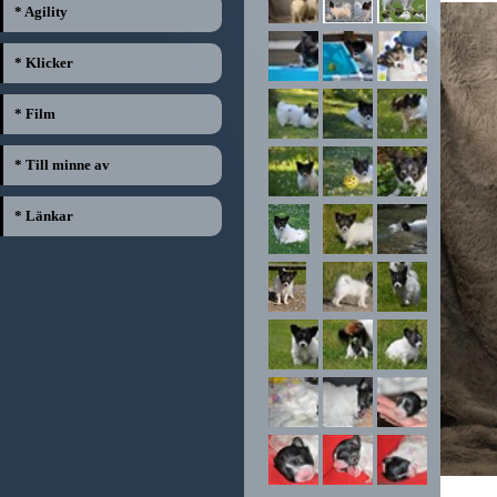
* Agility
* Klicker
* Film
* Till minne av
* Länkar