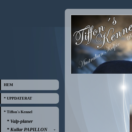
HEM
* UPPDATERAT
* Tiffon´s Kennel
* Valp-planer
* Kullar PAPILLON