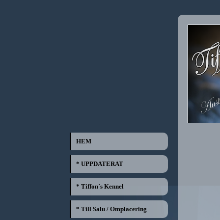
HEM
* UPPDATERAT
* Tiffon´s Kennel
* Till Salu / Omplacering