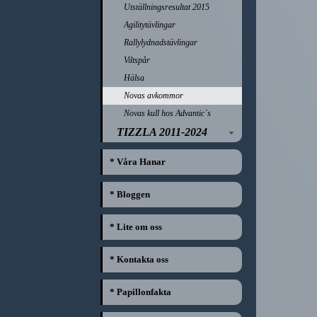
Utställningsresultat 2015
Agilitytävlingar
Rallylydnadstävlingar
Viltspår
Hälsa
Novas avkommor
Novas kull hos Advantic´s
TIZZLA 2011-2024
* Våra Hanar
* Bloggen
* Lite om oss
* Kontakta oss
* Papillonfakta