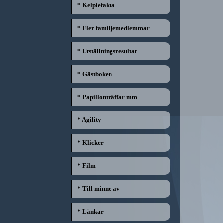
* Kelpiefakta
* Fler familjemedlemmar
* Utställningsresultat
* Gästboken
* Papillonträffar mm
* Agility
* Klicker
* Film
* Till minne av
* Länkar