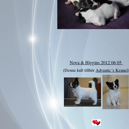
Nova & Higgins 2012 06 05
(Denna kull tillhör
Advantic´s Kennel