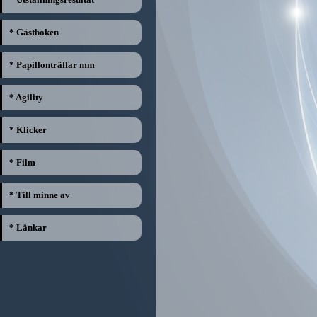
* Gästboken
* Papillonträffar mm
* Agility
* Klicker
* Film
* Till minne av
* Länkar