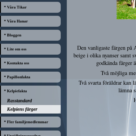
* Våra Tikar
* Våra Hanar
* Bloggen
Den vanligaste färgen på A
* Lite om oss
beige i olika nyanser samt s
godkända färger är
* Kontakta oss
Två möjliga med
* Papillonfakta
Två svarta föräldrar kan 
lämna s
* Kelpiefakta
H
Rasstandard
Kelpiens färger
* Fler familjemedlemmar
* Utställningsresultat