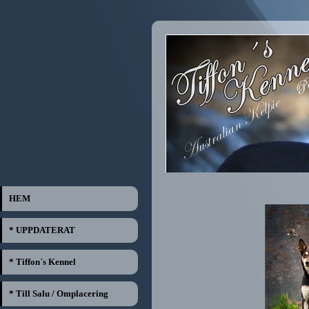
HEM
* UPPDATERAT
* Tiffon´s Kennel
* Till Salu / Omplacering