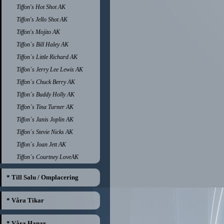
Tiffon's Hot Shot AK
Tiffon's Jello Shot AK
Tiffon's Mojito AK
Tiffon´s Bill Haley AK
Tiffon´s Little Richard AK
Tiffon´s Jerry Lee Lewis AK
Tiffon´s Chuck Berry AK
Tiffon´s Buddy Holly AK
Tiffon´s Tina Turner AK
Tiffon´s Janis Joplin AK
Tiffon´s Stevie Nicks AK
Tiffon´s Joan Jett AK
Tiffon´s Courtney LoveAK
* Till Salu / Omplacering
* Våra Tikar
* Våra Hanar