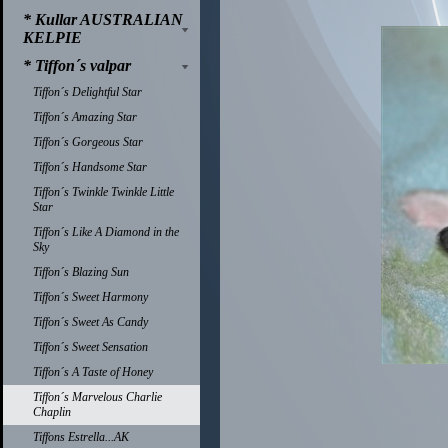
* Kullar AUSTRALIAN
KELPIE
* Tiffon´s valpar
Tiffon´s Delightful Star
Tiffon´s Amazing Star
Tiffon´s Gorgeous Star
Tiffon´s Handsome Star
Tiffon´s Twinkle Twinkle Little
Star
Tiffon´s Like A Diamond in the
Sky
Tiffon´s Blazing Sun
Tiffon´s Sweet Harmony
Tiffon´s Sweet As Candy
Tiffon´s Sweet Sensation
Tiffon´s A Taste of Honey
Tiffon´s Marvelous Charlie
Chaplin
Tiffons Estrella...AK