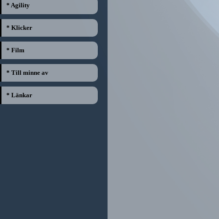
* Agility
* Klicker
* Film
* Till minne av
* Länkar