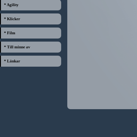
* Agility
* Klicker
* Film
* Till minne av
* Länkar