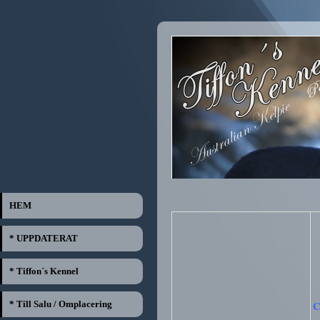
HEM
* UPPDATERAT
* Tiffon´s Kennel
* Till Salu / Omplacering
C