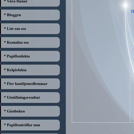
* Våra Hanar
H
* Bloggen
* Lite om oss
* Kontakta oss
* Papillonfakta
* Kelpiefakta
* Fler familjemedlemmar
* Utställningsresultat
* Gästboken
* Papillonträffar mm