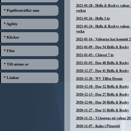
2021-01-28
-
Heffa & Rockys valpar 
veckor
* Papillonträffar mm
2021-01-26
-
Heffa 3 år
* Agility
2021-01-24
-
Heffa & Rockys valpar 
vecka
* Klicker
2021-01-16
-
Valparna har kommit !!
2021-01-09
-
Dag 54 Heffa & Rocky
* Film
2021-01-03
-
Chipset 7 år
2021-01-03
-
Dag 48 Heffa & Rocky
* Till minne av
2020-12-27
-
Dag 41 Heffa & Rocky
* Länkar
2020-12-20
-
WV Tiffon Dream
2020-12-18
-
Dag 32 Heffa & Rocky
2020-12-13
-
Dag 27 Heffa & Rocky
2020-12-06
-
Dag 20 Heffa & Rocky
2020-11-27
-
Dag 11 Heffa & Rocky
2020-11-21
-
Vi hoppas på valpar 20
2020-11-07
-
Kalas i Pjäxeröd