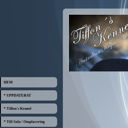
HEM
* UPPDATERAT
* Tiffon´s Kennel
* Till Salu / Omplacering