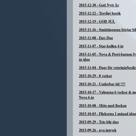
2015-12-30
-
Gott Nytt År
2015-12-22
-
Trevligt besök
2015-12-19
-
GOD JUL
2015-11-16
-
Småttingarna börjar bli
2015-11-08
-
Fars Dag
2015-11-07
-
Star-kullen 4 år
2015-11-05
-
Nova & Perri-barnen fyl
år idag
2015-11-04
-
Dags för veterinärbesik
2015-10-29
-
8 veckor
2015-10-21
-
Underbar tid !!!!
2015-10-17
-
Valparna 6 veckor & 
Nova 6 år
2015-10-08
-
Möte med flocken
2015-10-03
-
Flickorna 1 månad idag
2015-09-29
-
Trio blir duo
2015-09-26
-
nya intryck