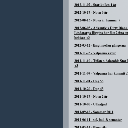
2012-11-07
-
Star-kullen 1 år
2012-10-17
-
Nova 3 år
2012-08-13
-
Nova är hemma :)
2012-06-05
-
Advantic´s Dirty Diana
Lindatorps Higgins har fått 2 fina s
bebisar <3
2012-03-12
-
långt mellan gångerna
2011-11-23
-
Valparna växer
2011-11-10
-
Tiffon´s Adorable Star 
<3
2011-11-07
-
Valparna har kommit :
2011-11-01
-
Dag 55
2011-10-20
-
Dag 43
2011-10-17
-
Nova 2 år
2011-10-05
-
Ultraljud
2011-09-18
-
Sommar 2011
2011-06-11
-
sol, bad & semester
2011-05-14
-
Bloggvila