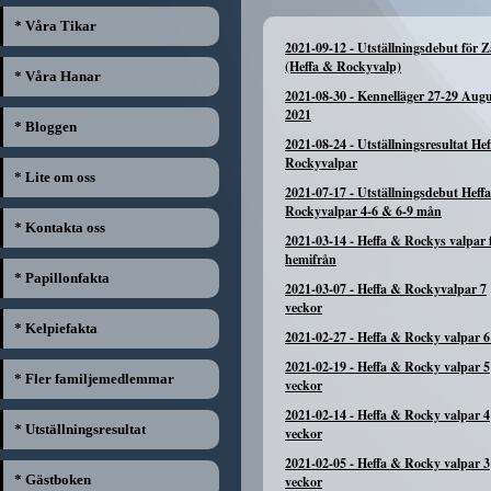
* Våra Tikar
2021-09-12
-
Utställningsdebut för 
(Heffa & Rockyvalp)
* Våra Hanar
2021-08-30
-
Kennelläger 27-29 Augu
2021
* Bloggen
2021-08-24
-
Utställningsresultat He
Rockyvalpar
* Lite om oss
2021-07-17
-
Utställningsdebut Heff
Rockyvalpar 4-6 & 6-9 mån
* Kontakta oss
2021-03-14
-
Heffa & Rockys valpar f
hemifrån
* Papillonfakta
2021-03-07
-
Heffa & Rockyvalpar 7
veckor
* Kelpiefakta
2021-02-27
-
Heffa & Rocky valpar 6
2021-02-19
-
Heffa & Rocky valpar 5
* Fler familjemedlemmar
veckor
2021-02-14
-
Heffa & Rocky valpar 4
* Utställningsresultat
veckor
2021-02-05
-
Heffa & Rocky valpar 3
* Gästboken
veckor