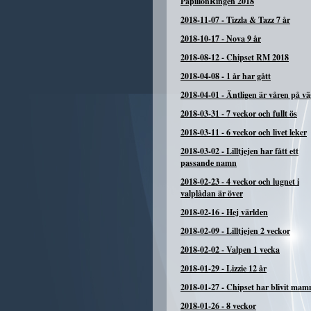
PapillonRingen 2018
2018-11-07
-
Tizzla & Tazz 7 år
2018-10-17
-
Nova 9 år
2018-08-12
-
Chipset RM 2018
2018-04-08
-
1 år har gått
2018-04-01
-
Äntligen är våren på vä
2018-03-31
-
7 veckor och fullt ös
2018-03-11
-
6 veckor och livet leker
2018-03-02
-
Lilltjejen har fått ett
passande namn
2018-02-23
-
4 veckor och lugnet i
valplådan är över
2018-02-16
-
Hej världen
2018-02-09
-
Lilltjejen 2 veckor
2018-02-02
-
Valpen 1 vecka
2018-01-29
-
Lizzie 12 år
2018-01-27
-
Chipset har blivit ma
2018-01-26
-
8 veckor