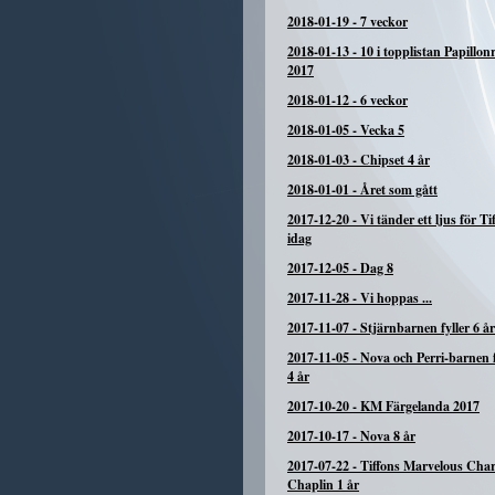
2018-01-19
-
7 veckor
2018-01-13
-
10 i topplistan Papillon
2017
2018-01-12
-
6 veckor
2018-01-05
-
Vecka 5
2018-01-03
-
Chipset 4 år
2018-01-01
-
Året som gått
2017-12-20
-
Vi tänder ett ljus för Tif
idag
2017-12-05
-
Dag 8
2017-11-28
-
Vi hoppas ...
2017-11-07
-
Stjärnbarnen fyller 6 år
2017-11-05
-
Nova och Perri-barnen f
4 år
2017-10-20
-
KM Färgelanda 2017
2017-10-17
-
Nova 8 år
2017-07-22
-
Tiffons Marvelous Char
Chaplin 1 år