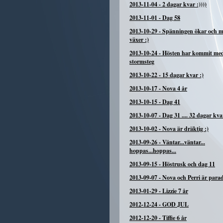
2013-11-04
-
2 dagar kvar :))))
2013-11-01
-
Dag 58
2013-10-29
-
Spänningen ökar och 
växer :)
2013-10-24
-
Hösten har kommit me
stormsteg
2013-10-22
-
15 dagar kvar :)
2013-10-17
-
Nova 4 år
2013-10-15
-
Dag 41
2013-10-07
-
Dag 31 .... 32 dagar kva
2013-10-02
-
Nova är dräktig :)
2013-09-26
-
Väntar...väntar...
hoppas...hoppas...
2013-09-15
-
Höstrusk och dag 11
2013-09-07
-
Nova och Perri är para
2013-01-29
-
Lizzie 7 år
2012-12-24
-
GOD JUL
2012-12-20
-
Tiffie 6 år