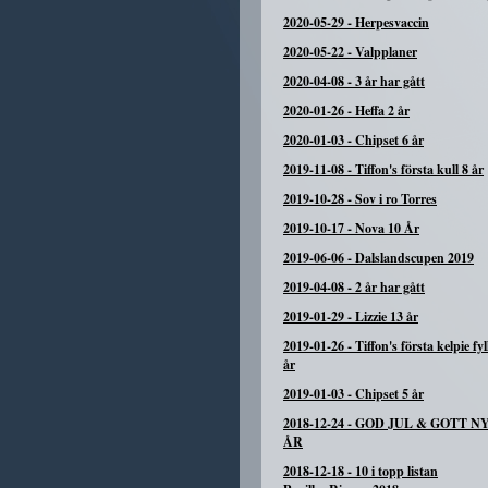
2020-05-29
-
Herpesvaccin
2020-05-22
-
Valpplaner
2020-04-08
-
3 år har gått
2020-01-26
-
Heffa 2 år
2020-01-03
-
Chipset 6 år
2019-11-08
-
Tiffon's första kull 8 år
2019-10-28
-
Sov i ro Torres
2019-10-17
-
Nova 10 År
2019-06-06
-
Dalslandscupen 2019
2019-04-08
-
2 år har gått
2019-01-29
-
Lizzie 13 år
2019-01-26
-
Tiffon's första kelpie fyl
år
2019-01-03
-
Chipset 5 år
2018-12-24
-
GOD JUL & GOTT N
ÅR
2018-12-18
-
10 i topp listan