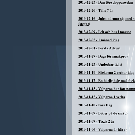
2013-12-23
-
Dan före doppare-dan
2013-12-20
-
Tiffie 7 år
2013-12-16
-
Julen närmar sig med 
(steg) :)
2013-12-09
-
Lek och bus i massor
2013-12-05
-
1 månad idag
2013-12-01
-
Första Advent
2013-11-27
-
Dags för smakprov
2013-11-23
-
Underbar tid :)
2013-11-19
-
Flickorna 2 veckor idag
2013-11-17
-
En härlig helg med flic
2013-11-13
-
Valparna har fått nam
2013-11-12
-
Valparna 1 vecka
2013-11-10
-
Fars Dag
2013-11-09
-
Bilder på de små :)
2013-11-07
-
Tizzla 2 år
2013-11-06
-
Valparna är här :)