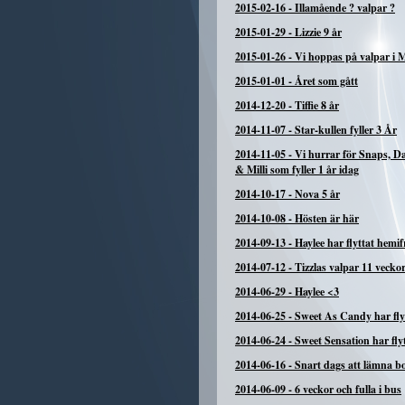
2015-02-16
-
Illamående ? valpar ?
2015-01-29
-
Lizzie 9 år
2015-01-26
-
Vi hoppas på valpar i 
2015-01-01
-
Året som gått
2014-12-20
-
Tiffie 8 år
2014-11-07
-
Star-kullen fyller 3 År
2014-11-05
-
Vi hurrar för Snaps, 
& Milli som fyller 1 år idag
2014-10-17
-
Nova 5 år
2014-10-08
-
Hösten är här
2014-09-13
-
Haylee har flyttat hemi
2014-07-12
-
Tizzlas valpar 11 vecko
2014-06-29
-
Haylee <3
2014-06-25
-
Sweet As Candy har fly
2014-06-24
-
Sweet Sensation har fly
2014-06-16
-
Snart dags att lämna b
2014-06-09
-
6 veckor och fulla i bus