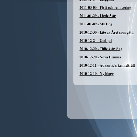
2011-03-03
-
Flytt och renovering
2011-01-29
-
Lizzie 5 år
2011-01-09
-
My Dog
2010-12-30
-
Lite av Året som gått.
2010-12-24
-
God jul
2010-12-20
-
Tiffie 4 år idag
2010-12-20
-
Nova Hemma
2010-12-11
-
Advantic´s kennelträff
2010-12-10
-
Ny blogg