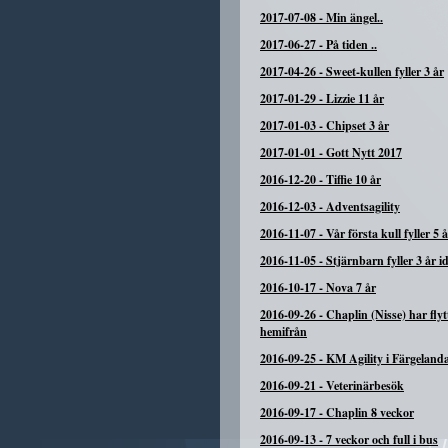
2017-07-08
-
Min ängel..
2017-06-27
-
På tiden ..
2017-04-26
-
Sweet-kullen fyller 3 år
2017-01-29
-
Lizzie 11 år
2017-01-03
-
Chipset 3 år
2017-01-01
-
Gott Nytt 2017
2016-12-20
-
Tiffie 10 år
2016-12-03
-
Adventsagility
2016-11-07
-
Vår första kull fyller 5 
2016-11-05
-
Stjärnbarn fyller 3 år i
2016-10-17
-
Nova 7 år
2016-09-26
-
Chaplin (Nisse) har flyt
hemifrån
2016-09-25
-
KM Agility i Färgeland
2016-09-21
-
Veterinärbesök
2016-09-17
-
Chaplin 8 veckor
2016-09-13
-
7 veckor och full i bus