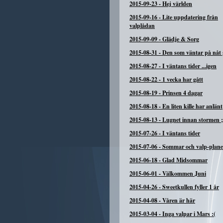
2015-09-23
-
Hej världen
2015-09-16
-
Lite uppdatering från
valplådan
2015-09-09
-
Glädje & Sorg
2015-08-31
-
Den som väntar på nåt g
2015-08-27
-
I väntans tider ...igen
2015-08-22
-
1 vecka har gått
2015-08-19
-
Prinsen 4 dagar
2015-08-18
-
En liten kille har anlänt
2015-08-13
-
Lugnet innan stormen ;
2015-07-26
-
I väntans tider
2015-07-06
-
Sommar och valp-plane
2015-06-18
-
Glad Midsommar
2015-06-01
-
Välkommen Juni
2015-04-26
-
Sweetkullen fyller 1 år
2015-04-08
-
Våren är här
2015-03-04
-
Inga valpar i Mars :(