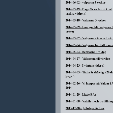
2014-06-02
-
valparna 5 veckor
2014-05-29
-
Dags för en tur ut i det
vackra vädret :)
2014-05-18
-
Valparna 3 veckor
2014-05-09
-
Imorgon blir valparna 
veckor
2014-05-07
-
Valparna växer och växe
2014-05-04
-
Valparna har fått namn
2014-05-03
-
Bebisarna 1 v idag
2014-04-27
-
Välkomna till världen
2014-04-23
-
I väntans tider :)
2014-04-05
-
Tizzla är dräktig:) 20 d
kvar :)
2014-02-26
-
Vi hoppas på Valpar i A
2014
2014-01-29
-
Lizzie 8 År
2014-01-08
-
Valpflytt och utställnin
2013-12-28
-
Julhelgen är över