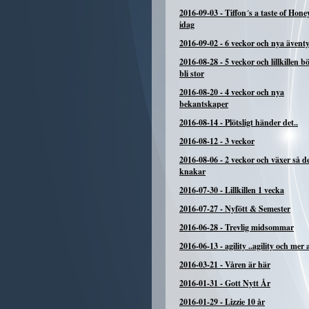
2016-09-03
-
Tiffon´s a taste of Hone
idag
2016-09-02
-
6 veckor och nya ävent
2016-08-28
-
5 veckor och lillkillen b
bli stor
2016-08-20
-
4 veckor och nya
bekantskaper
2016-08-14
-
Plötsligt händer det..
2016-08-12
-
3 veckor
2016-08-06
-
2 veckor och växer så d
knakar
2016-07-30
-
Lillkillen 1 vecka
2016-07-27
-
Nyfött & Semester
2016-06-28
-
Trevlig midsommar
2016-06-13
-
agility ..agility och mer a
2016-03-21
-
Våren är här
2016-01-31
-
Gott Nytt År
2016-01-29
-
Lizzie 10 år