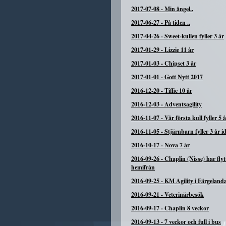
2017-07-08
-
Min ängel..
2017-06-27
-
På tiden ..
2017-04-26
-
Sweet-kullen fyller 3 år
2017-01-29
-
Lizzie 11 år
2017-01-03
-
Chipset 3 år
2017-01-01
-
Gott Nytt 2017
2016-12-20
-
Tiffie 10 år
2016-12-03
-
Adventsagility
2016-11-07
-
Vår första kull fyller 5 
2016-11-05
-
Stjärnbarn fyller 3 år i
2016-10-17
-
Nova 7 år
2016-09-26
-
Chaplin (Nisse) har flyt
hemifrån
2016-09-25
-
KM Agility i Färgeland
2016-09-21
-
Veterinärbesök
2016-09-17
-
Chaplin 8 veckor
2016-09-13
-
7 veckor och full i bus