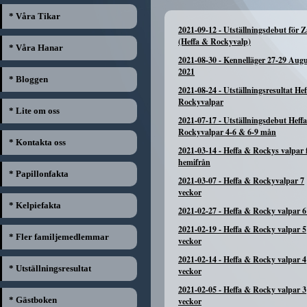
* Våra Tikar
2021-09-12
-
Utställningsdebut för 
(Heffa & Rockyvalp)
* Våra Hanar
2021-08-30
-
Kennelläger 27-29 Augu
2021
* Bloggen
2021-08-24
-
Utställningsresultat He
Rockyvalpar
* Lite om oss
2021-07-17
-
Utställningsdebut Heff
Rockyvalpar 4-6 & 6-9 mån
* Kontakta oss
2021-03-14
-
Heffa & Rockys valpar f
hemifrån
* Papillonfakta
2021-03-07
-
Heffa & Rockyvalpar 7
veckor
* Kelpiefakta
2021-02-27
-
Heffa & Rocky valpar 6
2021-02-19
-
Heffa & Rocky valpar 5
* Fler familjemedlemmar
veckor
2021-02-14
-
Heffa & Rocky valpar 4
* Utställningsresultat
veckor
2021-02-05
-
Heffa & Rocky valpar 3
* Gästboken
veckor