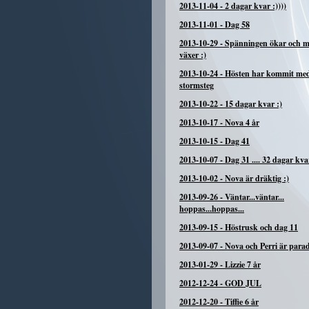
2013-11-04
-
2 dagar kvar :))))
2013-11-01
-
Dag 58
2013-10-29
-
Spänningen ökar och 
växer :)
2013-10-24
-
Hösten har kommit me
stormsteg
2013-10-22
-
15 dagar kvar :)
2013-10-17
-
Nova 4 år
2013-10-15
-
Dag 41
2013-10-07
-
Dag 31 .... 32 dagar kva
2013-10-02
-
Nova är dräktig :)
2013-09-26
-
Väntar...väntar...
hoppas...hoppas...
2013-09-15
-
Höstrusk och dag 11
2013-09-07
-
Nova och Perri är para
2013-01-29
-
Lizzie 7 år
2012-12-24
-
GOD JUL
2012-12-20
-
Tiffie 6 år