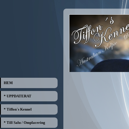
HEM
* UPPDATERAT
* Tiffon´s Kennel
* Till Salu / Omplacering