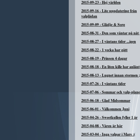
2015-09-23
-
Hej världen
2015-09-16
-
Lite uppdatering från
valplådan
2015-09-09
-
Glädje & Sorg
2015-08-31
-
Den som väntar på nåt g
2015-08-27
-
I väntans tider ...igen
2015-08-22
-
1 vecka har gått
2015-08-19
-
Prinsen 4 dagar
2015-08-18
-
En liten kille har anlänt
2015-08-13
-
Lugnet innan stormen ;
2015-07-26
-
I väntans tider
2015-07-06
-
Sommar och valp-plane
2015-06-18
-
Glad Midsommar
2015-06-01
-
Välkommen Juni
2015-04-26
-
Sweetkullen fyller 1 år
2015-04-08
-
Våren är här
2015-03-04
-
Inga valpar i Mars :(