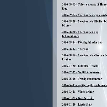
2016-09-03
-
Tiffon´s a taste of Hone
idag
2016-09-02
-
6 veckor och nya ävent
2016-08-28
-
5 veckor och lillkillen b
bli stor
2016-08-20
-
4 veckor och nya
bekantskaper
2016-08-14
-
Plötsligt händer det..
2016-08-12
-
3 veckor
2016-08-06
-
2 veckor och växer så d
knakar
2016-07-30
-
Lillkillen 1 vecka
2016-07-27
-
Nyfött & Semester
2016-06-28
-
Trevlig midsommar
2016-06-13
-
agility ..agility och mer a
2016-03-21
-
Våren är här
2016-01-31
-
Gott Nytt År
2016-01-29
-
Lizzie 10 år