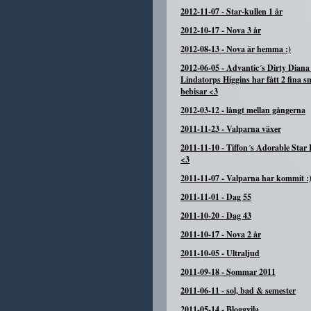
2012-11-07
-
Star-kullen 1 år
2012-10-17
-
Nova 3 år
2012-08-13
-
Nova är hemma :)
2012-06-05
-
Advantic´s Dirty Diana
Lindatorps Higgins har fått 2 fina s
bebisar <3
2012-03-12
-
långt mellan gångerna
2011-11-23
-
Valparna växer
2011-11-10
-
Tiffon´s Adorable Star 
<3
2011-11-07
-
Valparna har kommit :
2011-11-01
-
Dag 55
2011-10-20
-
Dag 43
2011-10-17
-
Nova 2 år
2011-10-05
-
Ultraljud
2011-09-18
-
Sommar 2011
2011-06-11
-
sol, bad & semester
2011-05-14
-
Bloggvila