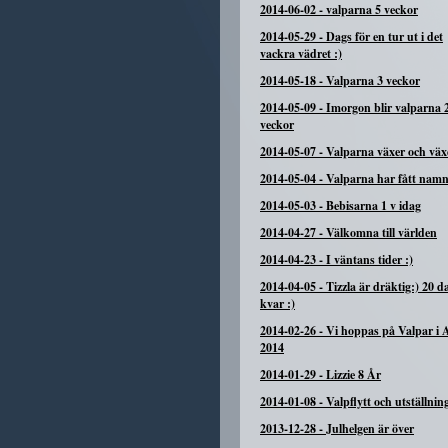
2014-06-02
-
valparna 5 veckor
2014-05-29
-
Dags för en tur ut i det
vackra vädret :)
2014-05-18
-
Valparna 3 veckor
2014-05-09
-
Imorgon blir valparna 
veckor
2014-05-07
-
Valparna växer och växe
2014-05-04
-
Valparna har fått namn
2014-05-03
-
Bebisarna 1 v idag
2014-04-27
-
Välkomna till världen
2014-04-23
-
I väntans tider :)
2014-04-05
-
Tizzla är dräktig:) 20 d
kvar :)
2014-02-26
-
Vi hoppas på Valpar i A
2014
2014-01-29
-
Lizzie 8 År
2014-01-08
-
Valpflytt och utställnin
2013-12-28
-
Julhelgen är över