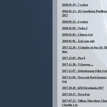
2018-01-19
-
7 veckor
2018-01-13
-
10 i topplistan Papillon
2017
2018-01-12
-
6 veckor
2018-01-05
-
Vecka 5
2018-01-03
-
Chipset 4 år
2018-01-01
-
Året som gått
2017-12-20
-
Vi tänder ett ljus för Tif
idag
2017-12-05
-
Dag 8
2017-11-28
-
Vi hoppas ...
2017-11-07
-
Stjärnbarnen fyller 6 år
2017-11-05
-
Nova och Perri-barnen f
4 år
2017-10-20
-
KM Färgelanda 2017
2017-10-17
-
Nova 8 år
2017-07-22
-
Tiffons Marvelous Char
Chaplin 1 år