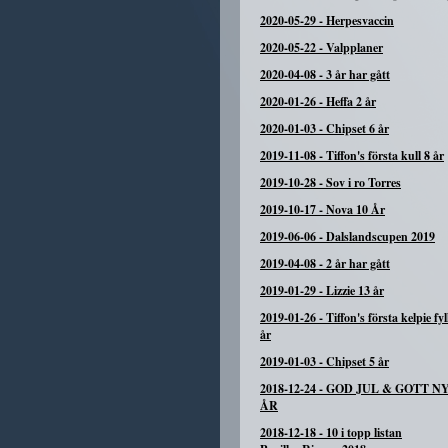
2020-05-29
-
Herpesvaccin
2020-05-22
-
Valpplaner
2020-04-08
-
3 år har gått
2020-01-26
-
Heffa 2 år
2020-01-03
-
Chipset 6 år
2019-11-08
-
Tiffon's första kull 8 år
2019-10-28
-
Sov i ro Torres
2019-10-17
-
Nova 10 År
2019-06-06
-
Dalslandscupen 2019
2019-04-08
-
2 år har gått
2019-01-29
-
Lizzie 13 år
2019-01-26
-
Tiffon's första kelpie fyl
år
2019-01-03
-
Chipset 5 år
2018-12-24
-
GOD JUL & GOTT N
ÅR
2018-12-18
-
10 i topp listan