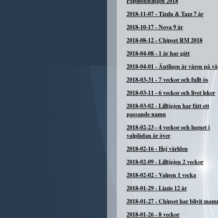
PapillonRingen 2018
2018-11-07
-
Tizzla & Tazz 7 år
2018-10-17
-
Nova 9 år
2018-08-12
-
Chipset RM 2018
2018-04-08
-
1 år har gått
2018-04-01
-
Äntligen är våren på vä
2018-03-31
-
7 veckor och fullt ös
2018-03-11
-
6 veckor och livet leker
2018-03-02
-
Lilltjejen har fått ett
passande namn
2018-02-23
-
4 veckor och lugnet i
valplådan är över
2018-02-16
-
Hej världen
2018-02-09
-
Lilltjejen 2 veckor
2018-02-02
-
Valpen 1 vecka
2018-01-29
-
Lizzie 12 år
2018-01-27
-
Chipset har blivit ma
2018-01-26
-
8 veckor