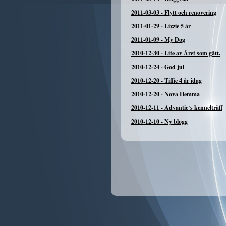
2011-03-03
-
Flytt och renovering
2011-01-29
-
Lizzie 5 år
2011-01-09
-
My Dog
2010-12-30
-
Lite av Året som gått.
2010-12-24
-
God jul
2010-12-20
-
Tiffie 4 år idag
2010-12-20
-
Nova Hemma
2010-12-11
-
Advantic´s kennelträff
2010-12-10
-
Ny blogg