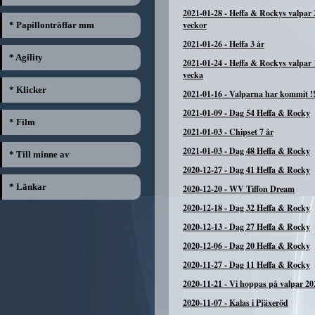
2021-01-28
-
Heffa & Rockys valpar 
veckor
* Papillonträffar mm
2021-01-26
-
Heffa 3 år
* Agility
2021-01-24
-
Heffa & Rockys valpar 
vecka
* Klicker
2021-01-16
-
Valparna har kommit !!
2021-01-09
-
Dag 54 Heffa & Rocky
* Film
2021-01-03
-
Chipset 7 år
2021-01-03
-
Dag 48 Heffa & Rocky
* Till minne av
2020-12-27
-
Dag 41 Heffa & Rocky
* Länkar
2020-12-20
-
WV Tiffon Dream
2020-12-18
-
Dag 32 Heffa & Rocky
2020-12-13
-
Dag 27 Heffa & Rocky
2020-12-06
-
Dag 20 Heffa & Rocky
2020-11-27
-
Dag 11 Heffa & Rocky
2020-11-21
-
Vi hoppas på valpar 20
2020-11-07
-
Kalas i Pjäxeröd