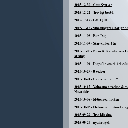
2015-12-30
-
Gott Nytt År
2015-12-22
-
Trevligt besök
2015-12-19
-
GOD JUL
2015-11-16
-
Småttingarna börjar bli
2015-11-08
-
Fars Dag
2015-11-07
-
Star-kullen 4 år
2015-11-05
-
Nova & Perri-barnen fyl
år idag
2015-11-04
-
Dags för veterinärbesik
2015-10-29
-
8 veckor
2015-10-21
-
Underbar tid !!!!
2015-10-17
-
Valparna 6 veckor & 
Nova 6 år
2015-10-08
-
Möte med flocken
2015-10-03
-
Flickorna 1 månad idag
2015-09-29
-
Trio blir duo
2015-09-26
-
nya intryck