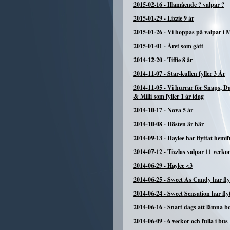
2015-02-16
-
Illamående ? valpar ?
2015-01-29
-
Lizzie 9 år
2015-01-26
-
Vi hoppas på valpar i 
2015-01-01
-
Året som gått
2014-12-20
-
Tiffie 8 år
2014-11-07
-
Star-kullen fyller 3 År
2014-11-05
-
Vi hurrar för Snaps, 
& Milli som fyller 1 år idag
2014-10-17
-
Nova 5 år
2014-10-08
-
Hösten är här
2014-09-13
-
Haylee har flyttat hemi
2014-07-12
-
Tizzlas valpar 11 vecko
2014-06-29
-
Haylee <3
2014-06-25
-
Sweet As Candy har fly
2014-06-24
-
Sweet Sensation har fly
2014-06-16
-
Snart dags att lämna b
2014-06-09
-
6 veckor och fulla i bus