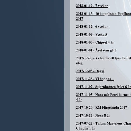
2018-01-19
-
7 veckor
2018-01-13
-
10 i topplistan Papillon
2017
2018-01-12
-
6 veckor
2018-01-05
-
Vecka 5
2018-01-03
-
Chipset 4 år
2018-01-01
-
Året som gått
2017-12-20
-
Vi tänder ett ljus för Tif
idag
2017-12-05
-
Dag 8
2017-11-28
-
Vi hoppas ...
2017-11-07
-
Stjärnbarnen fyller 6 år
2017-11-05
-
Nova och Perri-barnen f
4 år
2017-10-20
-
KM Färgelanda 2017
2017-10-17
-
Nova 8 år
2017-07-22
-
Tiffons Marvelous Char
Chaplin 1 år