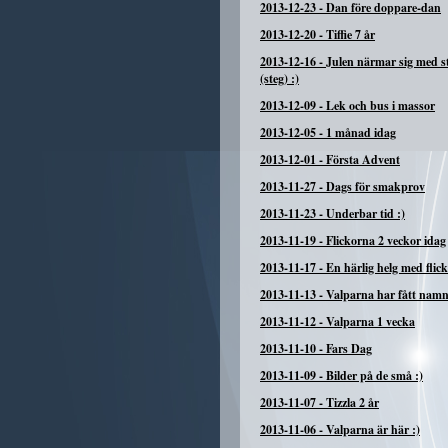
2013-12-23
-
Dan före doppare-dan
2013-12-20
-
Tiffie 7 år
2013-12-16
-
Julen närmar sig med 
(steg) :)
2013-12-09
-
Lek och bus i massor
2013-12-05
-
1 månad idag
2013-12-01
-
Första Advent
2013-11-27
-
Dags för smakprov
2013-11-23
-
Underbar tid :)
2013-11-19
-
Flickorna 2 veckor idag
2013-11-17
-
En härlig helg med flic
2013-11-13
-
Valparna har fått nam
2013-11-12
-
Valparna 1 vecka
2013-11-10
-
Fars Dag
2013-11-09
-
Bilder på de små :)
2013-11-07
-
Tizzla 2 år
2013-11-06
-
Valparna är här :)