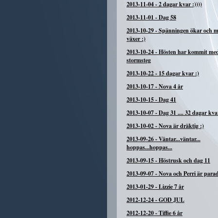
2013-11-04
-
2 dagar kvar :))))
2013-11-01
-
Dag 58
2013-10-29
-
Spänningen ökar och 
växer :)
2013-10-24
-
Hösten har kommit me
stormsteg
2013-10-22
-
15 dagar kvar :)
2013-10-17
-
Nova 4 år
2013-10-15
-
Dag 41
2013-10-07
-
Dag 31 .... 32 dagar kva
2013-10-02
-
Nova är dräktig :)
2013-09-26
-
Väntar...väntar...
hoppas...hoppas...
2013-09-15
-
Höstrusk och dag 11
2013-09-07
-
Nova och Perri är para
2013-01-29
-
Lizzie 7 år
2012-12-24
-
GOD JUL
2012-12-20
-
Tiffie 6 år