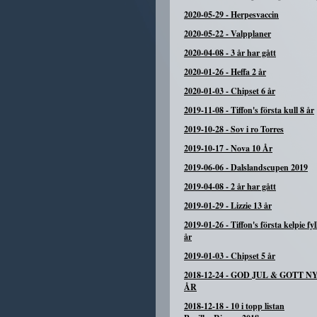
2020-05-29
-
Herpesvaccin
2020-05-22
-
Valpplaner
2020-04-08
-
3 år har gått
2020-01-26
-
Heffa 2 år
2020-01-03
-
Chipset 6 år
2019-11-08
-
Tiffon's första kull 8 år
2019-10-28
-
Sov i ro Torres
2019-10-17
-
Nova 10 År
2019-06-06
-
Dalslandscupen 2019
2019-04-08
-
2 år har gått
2019-01-29
-
Lizzie 13 år
2019-01-26
-
Tiffon's första kelpie fyl
år
2019-01-03
-
Chipset 5 år
2018-12-24
-
GOD JUL & GOTT N
ÅR
2018-12-18
-
10 i topp listan