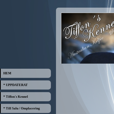
HEM
* UPPDATERAT
* Tiffon´s Kennel
* Till Salu / Omplacering