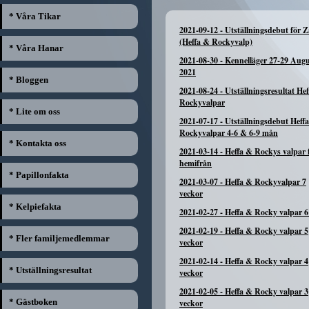
* Våra Tikar
2021-09-12
-
Utställningsdebut för 
(Heffa & Rockyvalp)
* Våra Hanar
2021-08-30
-
Kennelläger 27-29 Augu
2021
* Bloggen
2021-08-24
-
Utställningsresultat He
Rockyvalpar
* Lite om oss
2021-07-17
-
Utställningsdebut Heff
Rockyvalpar 4-6 & 6-9 mån
* Kontakta oss
2021-03-14
-
Heffa & Rockys valpar f
hemifrån
* Papillonfakta
2021-03-07
-
Heffa & Rockyvalpar 7
veckor
* Kelpiefakta
2021-02-27
-
Heffa & Rocky valpar 6
2021-02-19
-
Heffa & Rocky valpar 5
* Fler familjemedlemmar
veckor
2021-02-14
-
Heffa & Rocky valpar 4
* Utställningsresultat
veckor
2021-02-05
-
Heffa & Rocky valpar 3
* Gästboken
veckor