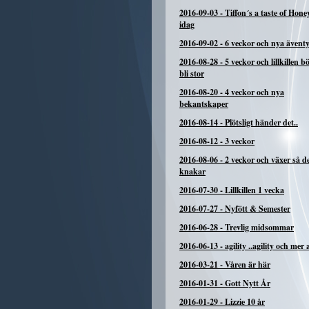
2016-09-03
-
Tiffon´s a taste of Hone
idag
2016-09-02
-
6 veckor och nya ävent
2016-08-28
-
5 veckor och lillkillen b
bli stor
2016-08-20
-
4 veckor och nya
bekantskaper
2016-08-14
-
Plötsligt händer det..
2016-08-12
-
3 veckor
2016-08-06
-
2 veckor och växer så d
knakar
2016-07-30
-
Lillkillen 1 vecka
2016-07-27
-
Nyfött & Semester
2016-06-28
-
Trevlig midsommar
2016-06-13
-
agility ..agility och mer a
2016-03-21
-
Våren är här
2016-01-31
-
Gott Nytt År
2016-01-29
-
Lizzie 10 år