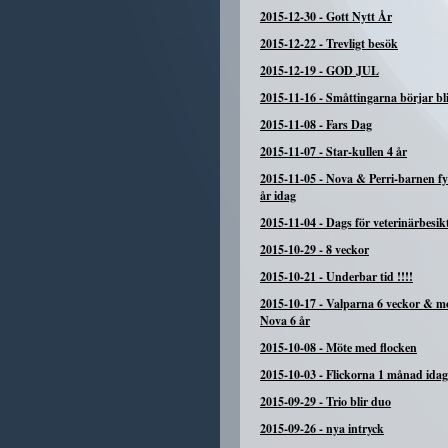
2015-12-30
-
Gott Nytt År
2015-12-22
-
Trevligt besök
2015-12-19
-
GOD JUL
2015-11-16
-
Småttingarna börjar bli
2015-11-08
-
Fars Dag
2015-11-07
-
Star-kullen 4 år
2015-11-05
-
Nova & Perri-barnen fyl
år idag
2015-11-04
-
Dags för veterinärbesik
2015-10-29
-
8 veckor
2015-10-21
-
Underbar tid !!!!
2015-10-17
-
Valparna 6 veckor & 
Nova 6 år
2015-10-08
-
Möte med flocken
2015-10-03
-
Flickorna 1 månad idag
2015-09-29
-
Trio blir duo
2015-09-26
-
nya intryck