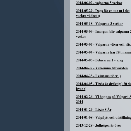
2014-06-02
-
valparna 5 veckor
2014-05-29
-
Dags för en tur ut i det
vackra vädret :)
2014-05-18
-
Valparna 3 veckor
2014-05-09
-
Imorgon blir valparna 
veckor
2014-05-07
-
Valparna växer och växe
2014-05-04
-
Valparna har fått namn
2014-05-03
-
Bebisarna 1 v idag
2014-04-27
-
Välkomna till världen
2014-04-23
-
I väntans tider :)
2014-04-05
-
Tizzla är dräktig:) 20 d
kvar :)
2014-02-26
-
Vi hoppas på Valpar i A
2014
2014-01-29
-
Lizzie 8 År
2014-01-08
-
Valpflytt och utställnin
2013-12-28
-
Julhelgen är över