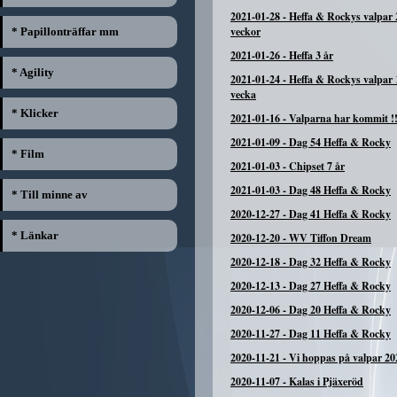
2021-01-28
-
Heffa & Rockys valpar 
veckor
* Papillonträffar mm
2021-01-26
-
Heffa 3 år
* Agility
2021-01-24
-
Heffa & Rockys valpar 
vecka
* Klicker
2021-01-16
-
Valparna har kommit !!
2021-01-09
-
Dag 54 Heffa & Rocky
* Film
2021-01-03
-
Chipset 7 år
2021-01-03
-
Dag 48 Heffa & Rocky
* Till minne av
2020-12-27
-
Dag 41 Heffa & Rocky
* Länkar
2020-12-20
-
WV Tiffon Dream
2020-12-18
-
Dag 32 Heffa & Rocky
2020-12-13
-
Dag 27 Heffa & Rocky
2020-12-06
-
Dag 20 Heffa & Rocky
2020-11-27
-
Dag 11 Heffa & Rocky
2020-11-21
-
Vi hoppas på valpar 20
2020-11-07
-
Kalas i Pjäxeröd