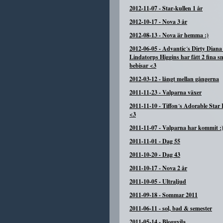
2012-11-07
-
Star-kullen 1 år
2012-10-17
-
Nova 3 år
2012-08-13
-
Nova är hemma :)
2012-06-05
-
Advantic´s Dirty Diana
Lindatorps Higgins har fått 2 fina s
bebisar <3
2012-03-12
-
långt mellan gångerna
2011-11-23
-
Valparna växer
2011-11-10
-
Tiffon´s Adorable Star 
<3
2011-11-07
-
Valparna har kommit :
2011-11-01
-
Dag 55
2011-10-20
-
Dag 43
2011-10-17
-
Nova 2 år
2011-10-05
-
Ultraljud
2011-09-18
-
Sommar 2011
2011-06-11
-
sol, bad & semester
2011-05-14
-
Bloggvila