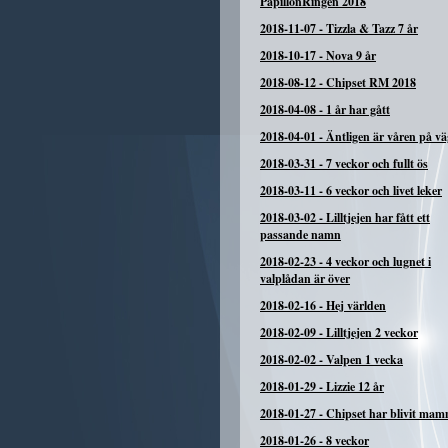
PapillonRingen 2018
2018-11-07
-
Tizzla & Tazz 7 år
2018-10-17
-
Nova 9 år
2018-08-12
-
Chipset RM 2018
2018-04-08
-
1 år har gått
2018-04-01
-
Äntligen är våren på vä
2018-03-31
-
7 veckor och fullt ös
2018-03-11
-
6 veckor och livet leker
2018-03-02
-
Lilltjejen har fått ett
passande namn
2018-02-23
-
4 veckor och lugnet i
valplådan är över
2018-02-16
-
Hej världen
2018-02-09
-
Lilltjejen 2 veckor
2018-02-02
-
Valpen 1 vecka
2018-01-29
-
Lizzie 12 år
2018-01-27
-
Chipset har blivit ma
2018-01-26
-
8 veckor