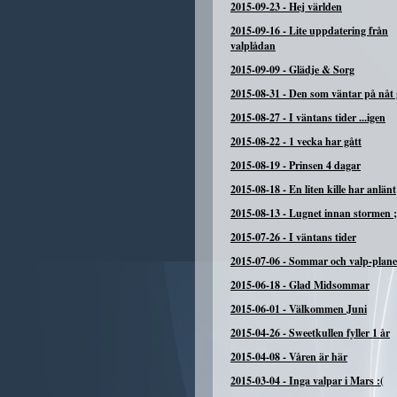
2015-09-23
-
Hej världen
2015-09-16
-
Lite uppdatering från
valplådan
2015-09-09
-
Glädje & Sorg
2015-08-31
-
Den som väntar på nåt g
2015-08-27
-
I väntans tider ...igen
2015-08-22
-
1 vecka har gått
2015-08-19
-
Prinsen 4 dagar
2015-08-18
-
En liten kille har anlänt
2015-08-13
-
Lugnet innan stormen ;
2015-07-26
-
I väntans tider
2015-07-06
-
Sommar och valp-plane
2015-06-18
-
Glad Midsommar
2015-06-01
-
Välkommen Juni
2015-04-26
-
Sweetkullen fyller 1 år
2015-04-08
-
Våren är här
2015-03-04
-
Inga valpar i Mars :(