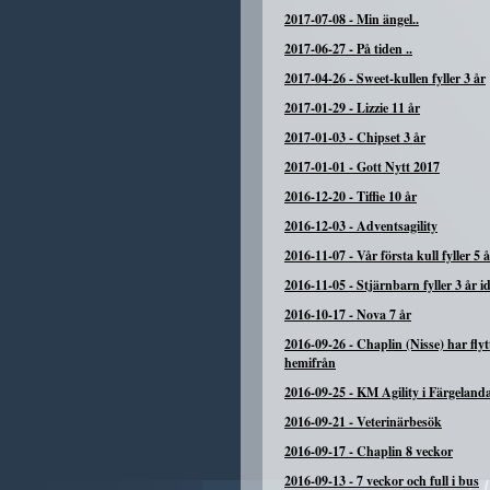
2017-07-08
-
Min ängel..
2017-06-27
-
På tiden ..
2017-04-26
-
Sweet-kullen fyller 3 år
2017-01-29
-
Lizzie 11 år
2017-01-03
-
Chipset 3 år
2017-01-01
-
Gott Nytt 2017
2016-12-20
-
Tiffie 10 år
2016-12-03
-
Adventsagility
2016-11-07
-
Vår första kull fyller 5 
2016-11-05
-
Stjärnbarn fyller 3 år i
2016-10-17
-
Nova 7 år
2016-09-26
-
Chaplin (Nisse) har flyt
hemifrån
2016-09-25
-
KM Agility i Färgeland
2016-09-21
-
Veterinärbesök
2016-09-17
-
Chaplin 8 veckor
2016-09-13
-
7 veckor och full i bus