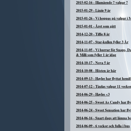
2015-02-16
-
Illamående ? valpar ?
2015-01-29
-
Lizzie 9 år
2015-01-26
-
Vi hoppas på valpar i 
2015-01-01
-
Året som gått
2014-12-20
-
Tiffie 8 år
2014-11-07
-
Star-kullen fyller 3 År
2014-11-05
-
Vi hurrar för Snaps, 
& Milli som fyller 1 år idag
2014-10-17
-
Nova 5 år
2014-10-08
-
Hösten är här
2014-09-13
-
Haylee har flyttat hemi
2014-07-12
-
Tizzlas valpar 11 vecko
2014-06-29
-
Haylee <3
2014-06-25
-
Sweet As Candy har fly
2014-06-24
-
Sweet Sensation har fly
2014-06-16
-
Snart dags att lämna b
2014-06-09
-
6 veckor och fulla i bus