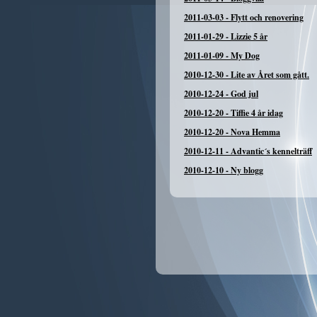
2011-03-03
-
Flytt och renovering
2011-01-29
-
Lizzie 5 år
2011-01-09
-
My Dog
2010-12-30
-
Lite av Året som gått.
2010-12-24
-
God jul
2010-12-20
-
Tiffie 4 år idag
2010-12-20
-
Nova Hemma
2010-12-11
-
Advantic´s kennelträff
2010-12-10
-
Ny blogg