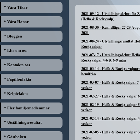
* Våra Tikar
2021-09-12
-
Utställningsdebut för 
(Heffa & Rockyvalp)
* Våra Hanar
2021-08-30
-
Kennelläger 27-29 Augu
2021
* Bloggen
2021-08-24
-
Utställningsresultat He
Rockyvalpar
* Lite om oss
2021-07-17
-
Utställningsdebut Heff
Rockyvalpar 4-6 & 6-9 mån
* Kontakta oss
2021-03-14
-
Heffa & Rockys valpar f
hemifrån
* Papillonfakta
2021-03-07
-
Heffa & Rockyvalpar 7
veckor
* Kelpiefakta
2021-02-27
-
Heffa & Rocky valpar 6
2021-02-19
-
Heffa & Rocky valpar 5
* Fler familjemedlemmar
veckor
2021-02-14
-
Heffa & Rocky valpar 4
* Utställningsresultat
veckor
2021-02-05
-
Heffa & Rocky valpar 3
* Gästboken
veckor