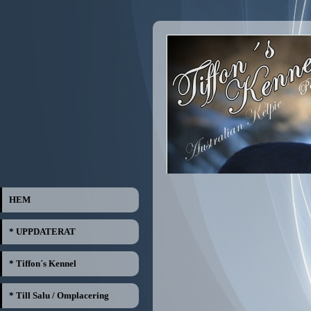
HEM
* UPPDATERAT
* Tiffon´s Kennel
* Till Salu / Omplacering