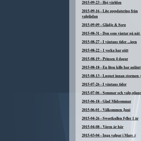
2015-09-23
-
Hej världen
2015-09-16
-
Lite uppdatering från
valplådan
2015-09-09
-
Glädje & Sorg
2015-08-31
-
Den som väntar på nåt g
2015-08-27
-
I väntans tider ...igen
2015-08-22
-
1 vecka har gått
2015-08-19
-
Prinsen 4 dagar
2015-08-18
-
En liten kille har anlänt
2015-08-13
-
Lugnet innan stormen ;
2015-07-26
-
I väntans tider
2015-07-06
-
Sommar och valp-plane
2015-06-18
-
Glad Midsommar
2015-06-01
-
Välkommen Juni
2015-04-26
-
Sweetkullen fyller 1 år
2015-04-08
-
Våren är här
2015-03-04
-
Inga valpar i Mars :(