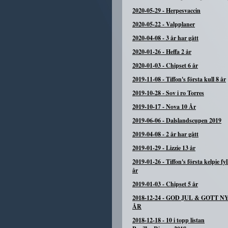
2020-05-29
-
Herpesvaccin
2020-05-22
-
Valpplaner
2020-04-08
-
3 år har gått
2020-01-26
-
Heffa 2 år
2020-01-03
-
Chipset 6 år
2019-11-08
-
Tiffon's första kull 8 år
2019-10-28
-
Sov i ro Torres
2019-10-17
-
Nova 10 År
2019-06-06
-
Dalslandscupen 2019
2019-04-08
-
2 år har gått
2019-01-29
-
Lizzie 13 år
2019-01-26
-
Tiffon's första kelpie fyl
år
2019-01-03
-
Chipset 5 år
2018-12-24
-
GOD JUL & GOTT N
ÅR
2018-12-18
-
10 i topp listan