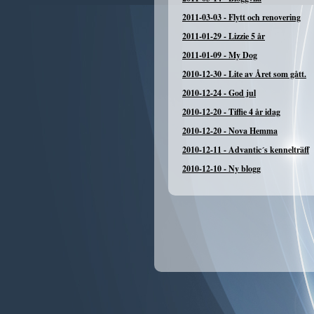
2011-03-03
-
Flytt och renovering
2011-01-29
-
Lizzie 5 år
2011-01-09
-
My Dog
2010-12-30
-
Lite av Året som gått.
2010-12-24
-
God jul
2010-12-20
-
Tiffie 4 år idag
2010-12-20
-
Nova Hemma
2010-12-11
-
Advantic´s kennelträff
2010-12-10
-
Ny blogg