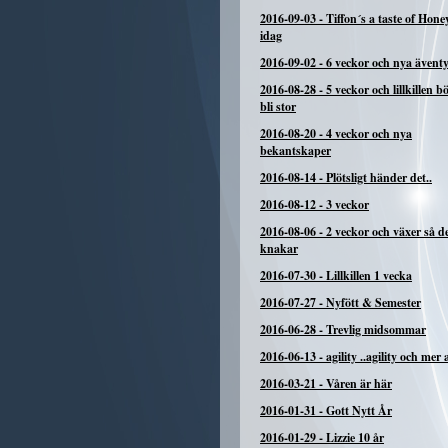
2016-09-03
-
Tiffon´s a taste of Hone
idag
2016-09-02
-
6 veckor och nya ävent
2016-08-28
-
5 veckor och lillkillen b
bli stor
2016-08-20
-
4 veckor och nya
bekantskaper
2016-08-14
-
Plötsligt händer det..
2016-08-12
-
3 veckor
2016-08-06
-
2 veckor och växer så d
knakar
2016-07-30
-
Lillkillen 1 vecka
2016-07-27
-
Nyfött & Semester
2016-06-28
-
Trevlig midsommar
2016-06-13
-
agility ..agility och mer a
2016-03-21
-
Våren är här
2016-01-31
-
Gott Nytt År
2016-01-29
-
Lizzie 10 år