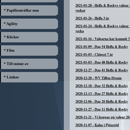
2021-01-28
-
Heffa & Rockys valpar 
veckor
* Papillonträffar mm
2021-01-26
-
Heffa 3 år
* Agility
2021-01-24
-
Heffa & Rockys valpar 
vecka
* Klicker
2021-01-16
-
Valparna har kommit !!
2021-01-09
-
Dag 54 Heffa & Rocky
* Film
2021-01-03
-
Chipset 7 år
2021-01-03
-
Dag 48 Heffa & Rocky
* Till minne av
2020-12-27
-
Dag 41 Heffa & Rocky
* Länkar
2020-12-20
-
WV Tiffon Dream
2020-12-18
-
Dag 32 Heffa & Rocky
2020-12-13
-
Dag 27 Heffa & Rocky
2020-12-06
-
Dag 20 Heffa & Rocky
2020-11-27
-
Dag 11 Heffa & Rocky
2020-11-21
-
Vi hoppas på valpar 20
2020-11-07
-
Kalas i Pjäxeröd