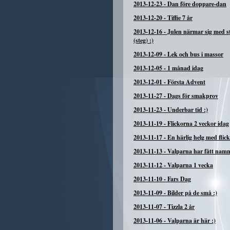
2013-12-23
-
Dan före doppare-dan
2013-12-20
-
Tiffie 7 år
2013-12-16
-
Julen närmar sig med 
(steg) :)
2013-12-09
-
Lek och bus i massor
2013-12-05
-
1 månad idag
2013-12-01
-
Första Advent
2013-11-27
-
Dags för smakprov
2013-11-23
-
Underbar tid :)
2013-11-19
-
Flickorna 2 veckor idag
2013-11-17
-
En härlig helg med flic
2013-11-13
-
Valparna har fått nam
2013-11-12
-
Valparna 1 vecka
2013-11-10
-
Fars Dag
2013-11-09
-
Bilder på de små :)
2013-11-07
-
Tizzla 2 år
2013-11-06
-
Valparna är här :)