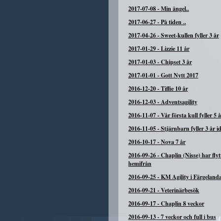
2017-07-08
-
Min ängel..
2017-06-27
-
På tiden ..
2017-04-26
-
Sweet-kullen fyller 3 år
2017-01-29
-
Lizzie 11 år
2017-01-03
-
Chipset 3 år
2017-01-01
-
Gott Nytt 2017
2016-12-20
-
Tiffie 10 år
2016-12-03
-
Adventsagility
2016-11-07
-
Vår första kull fyller 5 
2016-11-05
-
Stjärnbarn fyller 3 år i
2016-10-17
-
Nova 7 år
2016-09-26
-
Chaplin (Nisse) har flyt
hemifrån
2016-09-25
-
KM Agility i Färgeland
2016-09-21
-
Veterinärbesök
2016-09-17
-
Chaplin 8 veckor
2016-09-13
-
7 veckor och full i bus