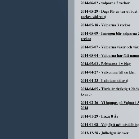
2014-06-02
-
valparna 5 veckor
2014-05-29
-
Dags för en tur ut i det
vackra vädret :)
2014-05-18
-
Valparna 3 veckor
2014-05-09
-
Imorgon blir valparna 
veckor
2014-05-07
-
Valparna växer och växe
2014-05-04
-
Valparna har fått namn
2014-05-03
-
Bebisarna 1 v idag
2014-04-27
-
Välkomna till världen
2014-04-23
-
I väntans tider :)
2014-04-05
-
Tizzla är dräktig:) 20 d
kvar :)
2014-02-26
-
Vi hoppas på Valpar i A
2014
2014-01-29
-
Lizzie 8 År
2014-01-08
-
Valpflytt och utställnin
2013-12-28
-
Julhelgen är över