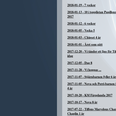
2018-01-19
-
7 veckor
2018-01-13
-
10 i topplistan Papillon
2017
2018-01-12
-
6 veckor
2018-01-05
-
Vecka 5
2018-01-03
-
Chipset 4 år
2018-01-01
-
Året som gått
2017-12-20
-
Vi tänder ett ljus för Tif
idag
2017-12-05
-
Dag 8
2017-11-28
-
Vi hoppas ...
2017-11-07
-
Stjärnbarnen fyller 6 år
2017-11-05
-
Nova och Perri-barnen f
4 år
2017-10-20
-
KM Färgelanda 2017
2017-10-17
-
Nova 8 år
2017-07-22
-
Tiffons Marvelous Char
Chaplin 1 år