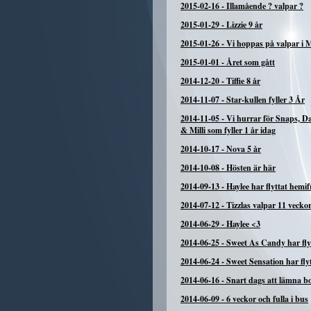
2015-02-16
-
Illamående ? valpar ?
2015-01-29
-
Lizzie 9 år
2015-01-26
-
Vi hoppas på valpar i 
2015-01-01
-
Året som gått
2014-12-20
-
Tiffie 8 år
2014-11-07
-
Star-kullen fyller 3 År
2014-11-05
-
Vi hurrar för Snaps, 
& Milli som fyller 1 år idag
2014-10-17
-
Nova 5 år
2014-10-08
-
Hösten är här
2014-09-13
-
Haylee har flyttat hemi
2014-07-12
-
Tizzlas valpar 11 vecko
2014-06-29
-
Haylee <3
2014-06-25
-
Sweet As Candy har fly
2014-06-24
-
Sweet Sensation har fly
2014-06-16
-
Snart dags att lämna b
2014-06-09
-
6 veckor och fulla i bus