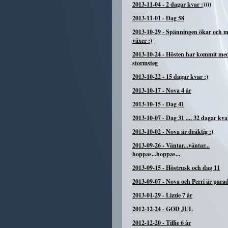
2013-11-04
-
2 dagar kvar :))))
2013-11-01
-
Dag 58
2013-10-29
-
Spänningen ökar och 
växer :)
2013-10-24
-
Hösten har kommit me
stormsteg
2013-10-22
-
15 dagar kvar :)
2013-10-17
-
Nova 4 år
2013-10-15
-
Dag 41
2013-10-07
-
Dag 31 .... 32 dagar kva
2013-10-02
-
Nova är dräktig :)
2013-09-26
-
Väntar...väntar...
hoppas...hoppas...
2013-09-15
-
Höstrusk och dag 11
2013-09-07
-
Nova och Perri är para
2013-01-29
-
Lizzie 7 år
2012-12-24
-
GOD JUL
2012-12-20
-
Tiffie 6 år