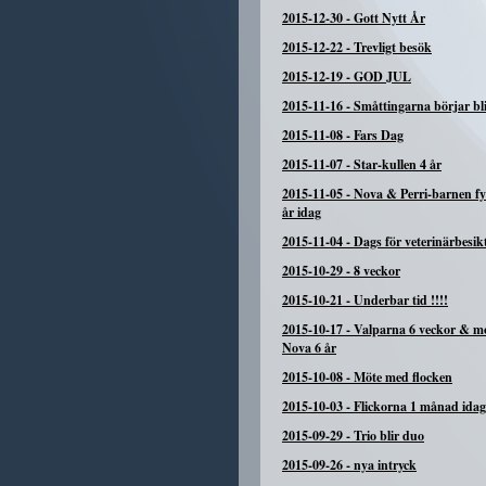
2015-12-30
-
Gott Nytt År
2015-12-22
-
Trevligt besök
2015-12-19
-
GOD JUL
2015-11-16
-
Småttingarna börjar bli
2015-11-08
-
Fars Dag
2015-11-07
-
Star-kullen 4 år
2015-11-05
-
Nova & Perri-barnen fyl
år idag
2015-11-04
-
Dags för veterinärbesik
2015-10-29
-
8 veckor
2015-10-21
-
Underbar tid !!!!
2015-10-17
-
Valparna 6 veckor & 
Nova 6 år
2015-10-08
-
Möte med flocken
2015-10-03
-
Flickorna 1 månad idag
2015-09-29
-
Trio blir duo
2015-09-26
-
nya intryck