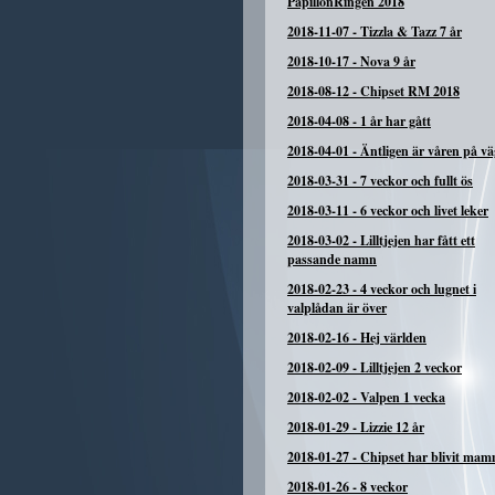
PapillonRingen 2018
2018-11-07
-
Tizzla & Tazz 7 år
2018-10-17
-
Nova 9 år
2018-08-12
-
Chipset RM 2018
2018-04-08
-
1 år har gått
2018-04-01
-
Äntligen är våren på vä
2018-03-31
-
7 veckor och fullt ös
2018-03-11
-
6 veckor och livet leker
2018-03-02
-
Lilltjejen har fått ett
passande namn
2018-02-23
-
4 veckor och lugnet i
valplådan är över
2018-02-16
-
Hej världen
2018-02-09
-
Lilltjejen 2 veckor
2018-02-02
-
Valpen 1 vecka
2018-01-29
-
Lizzie 12 år
2018-01-27
-
Chipset har blivit ma
2018-01-26
-
8 veckor