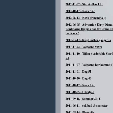
2012-11-07
-
Star-kullen 1 år
2012-10-17
-
Nova 3 år
2012-08-13
-
Nova är hemma :)
2012-06-05
-
Advantic´s Dirty Diana
Lindatorps Higgins har fått 2 fina s
bebisar <3
2012-03-12
-
långt mellan gångerna
2011-11-23
-
Valparna växer
2011-11-10
-
Tiffon´s Adorable Star 
<3
2011-11-07
-
Valparna har kommit :
2011-11-01
-
Dag 55
2011-10-20
-
Dag 43
2011-10-17
-
Nova 2 år
2011-10-05
-
Ultraljud
2011-09-18
-
Sommar 2011
2011-06-11
-
sol, bad & semester
2011-05-14
-
Bloggvila